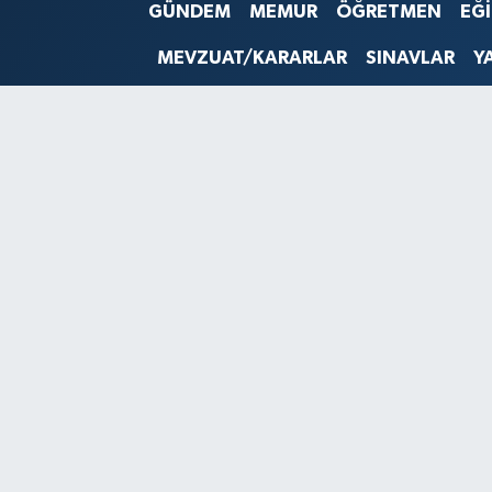
GÜNDEM
MEMUR
ÖĞRETMEN
EĞ
SINAVLAR
AKADEMİK/BİLİM
MEVZUAT/KARARLAR
SINAVLAR
Y
YARIŞMA/ETKİNLİKLER
MEVZUAT/KARARLAR
ANKET