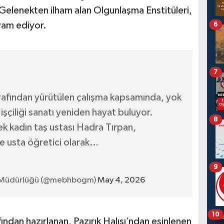
 Gelenekten ilham alan Olgunlaşma Enstitüleri,
vam ediyor.
6
7
afından yürütülen çalışma kapsamında, yok
şçiliği sanatı yeniden hayat buluyor.
8
tek kadın taş ustası Hadra Tırpan,
e usta öğretici olarak…
9
 Müdürlüğü (@mebhbogm)
May 4, 2026
10
dan hazırlanan, Pazırık Halısı’ndan esinlenen