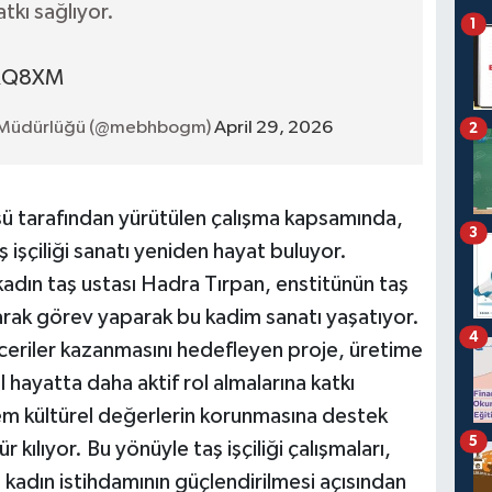
tkı sağlıyor.
1
HRQ8XM
 Müdürlüğü (@mebhbogm)
April 29, 2026
2
ü tarafından yürütülen çalışma kapsamında,
3
işçiliği sanatı yeniden hayat buluyor.
 kadın taş ustası Hadra Tırpan, enstitünün taş
arak görev yaparak bu kadim sanatı yaşatıyor.
4
ceriler kazanmasını hedefleyen proje, üretime
 hayatta daha aktif rol almalarına katkı
 hem kültürel değerlerin korunmasına destek
5
ılıyor. Bu yönüyle taş işçiliği çalışmaları,
 kadın istihdamının güçlendirilmesi açısından