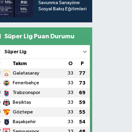
Savunma Sanayiine
Sosyal Bakış Eğitimleri
Süper Lig Puan Durumu
Süper Lig
#
Takım
O
P
1
Galatasaray
33
77
2
Fenerbahçe
33
73
3
Trabzonspor
33
69
4
Beşiktaş
33
59
5
Göztepe
33
55
6
Başakşehir
33
54
7
Samsunspor
33
48