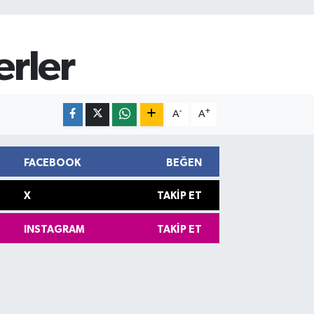
rler
-
+
A
A
FACEBOOK
BEĞEN
X
TAKIP ET
INSTAGRAM
TAKIP ET