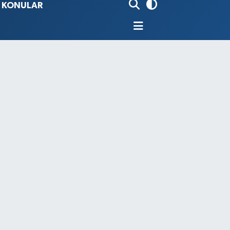
İ KONULAR
80
%0.18
9000
%0.19
0
,00
%0
N
74
%-1.82