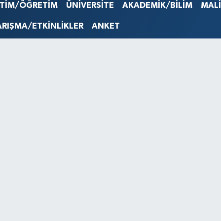
STERLİN
İTİM/ÖĞRETİM
ÜNİVERSİTE
AKADEMİK/BİLİM
MAL
61,603
G.ALTIN
ARIŞMA/ETKİNLİKLER
ANKET
6862,0
BİST10
14.598
BITCOI
79.591,