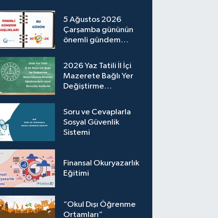
5 Ağustos 2026
Çarşamba gününün
önemli gündem
başlıkları
2026 Yaz Tatili İl İçi
Mazerete Bağlı Yer
Değiştirme
Başvurusunda Bulunan
Öğretmenlerin
Soru ve Cevaplarla
Atama Sonuçları
Sosyal Güvenlik
Açıklandı
Sistemi
Finansal Okuryazarlık
Eğitimi
“Okul Dışı Öğrenme
Ortamları”