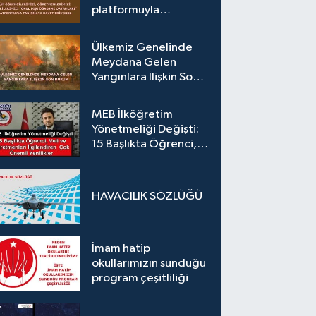
platformuyla
tanışmaya davet
ediyoruz.
Ülkemiz Genelinde
Meydana Gelen
Yangınlara İlişkin Son
Durum
MEB İlköğretim
Yönetmeliği Değişti:
15 Başlıkta Öğrenci,
Veli ve Öğretmenleri
İlgilendiren Çok
Önemli Yenilikler
HAVACILIK SÖZLÜĞÜ
İmam hatip
okullarımızın sunduğu
program çeşitliliği