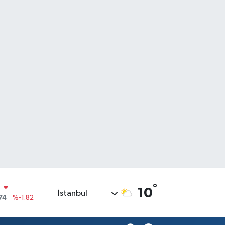
°
10
İstanbul
20
%0.02
90
%0.19