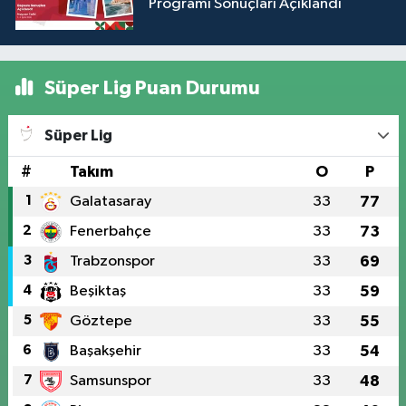
Programı Sonuçları Açıklandı
Süper Lig Puan Durumu
Süper Lig
#
Takım
O
P
1
Galatasaray
33
77
2
Fenerbahçe
33
73
3
Trabzonspor
33
69
4
Beşiktaş
33
59
5
Göztepe
33
55
6
Başakşehir
33
54
7
Samsunspor
33
48