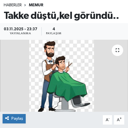
HABERLER
MEMUR
SINAVLAR
AKADEMİK/BİLİM
Takke düştü,kel göründü..
YARIŞMA/ETKİNLİKLER
MEVZUAT/KARARLAR
03.11.2025 - 23:37
4
YAYINLANMA
PAYLAŞIM
ANKET
Paylaş
-
+
A
A