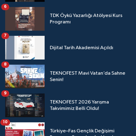
6
TDK Öykü Yazarlığı Atölyesi Kurs
Programı
7
Dijital Tarih Akademisi Açıldı
8
TEKNOFEST Mavi Vatan’da Sahne
Senin!
9
TEKNOFEST 2026 Yarışma
Takvimimiz Belli Oldu!
10
Türkiye–Fas Gençlik Değişimi