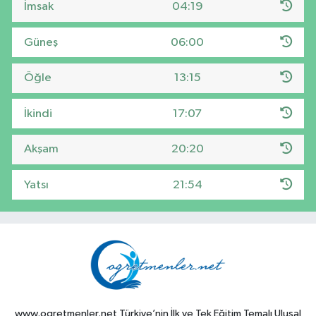
İmsak
04:19
Güneş
06:00
Öğle
13:15
İkindi
17:07
Akşam
20:20
Yatsı
21:54
www.ogretmenler.net Türkiye’nin İlk ve Tek Eğitim Temalı Ulusal