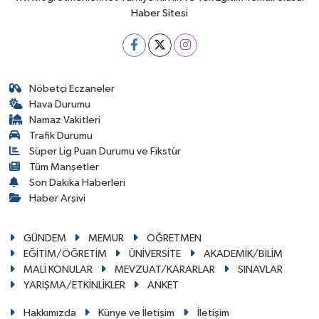
Haber Sitesi
Nöbetçi Eczaneler
Hava Durumu
Namaz Vakitleri
Trafik Durumu
Süper Lig Puan Durumu ve Fikstür
Tüm Manşetler
Son Dakika Haberleri
Haber Arşivi
GÜNDEM
MEMUR
ÖĞRETMEN
EĞİTİM/ÖĞRETİM
ÜNİVERSİTE
AKADEMİK/BİLİM
MALİ KONULAR
MEVZUAT/KARARLAR
SINAVLAR
YARIŞMA/ETKİNLİKLER
ANKET
Hakkımızda
Künye ve İletişim
İletişim