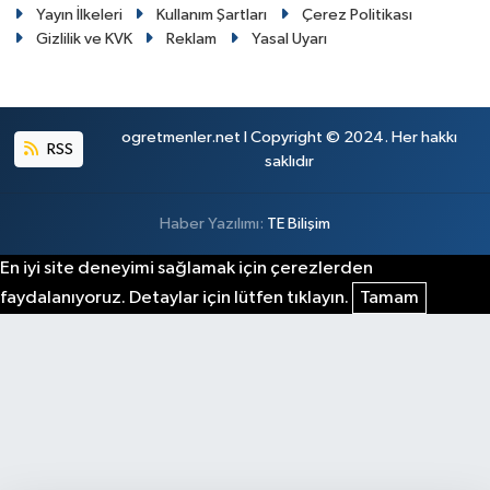
Yayın İlkeleri
Kullanım Şartları
Çerez Politikası
Gizlilik ve KVK
Reklam
Yasal Uyarı
ogretmenler.net I Copyright © 2024. Her hakkı
RSS
saklıdır
Haber Yazılımı:
TE Bilişim
En iyi site deneyimi sağlamak için çerezlerden
faydalanıyoruz. Detaylar için lütfen tıklayın.
Tamam