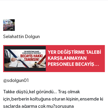
Selahattin Dolgun
YER DEĞİŞTİRME TALEBİ
KARŞILANMAYAN
PERSONELE BECAYİŞ
HAKKI TANINSIN!
@sdolgun01
Takke düştü,kel göründü.. Traş olmak
için,berberin koltuğuna oturan kişinin,ensemde ki
saçlarda ağarma çok mu?sorusuna