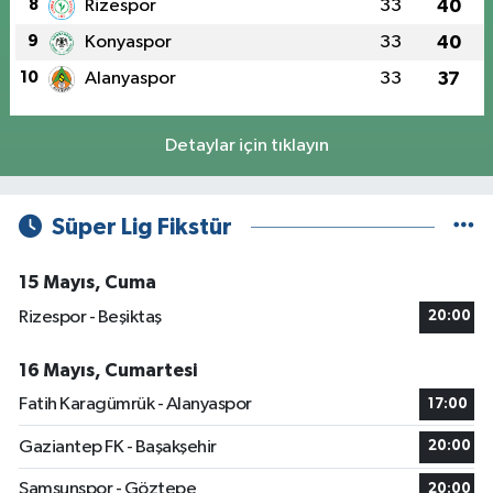
8
Rizespor
33
40
9
Konyaspor
33
40
10
Alanyaspor
33
37
Detaylar için tıklayın
Süper Lig Fikstür
15 Mayıs, Cuma
Rizespor - Beşiktaş
20:00
16 Mayıs, Cumartesi
Fatih Karagümrük - Alanyaspor
17:00
Gaziantep FK - Başakşehir
20:00
Samsunspor - Göztepe
20:00