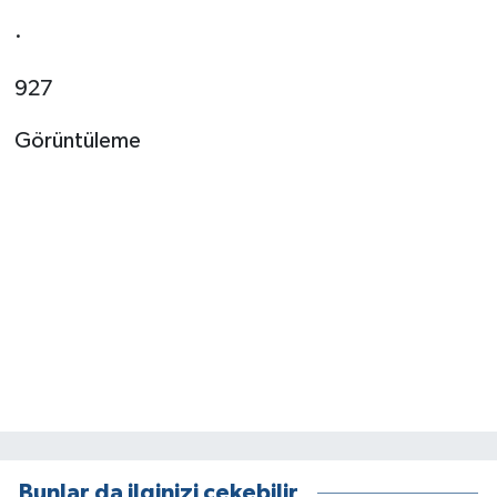
·
927
Görüntüleme
Bunlar da ilginizi çekebilir