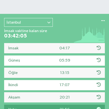
İstanbul
İmsak vaktine kalan süre
03:42:04
İmsak
04:17
Güneş
05:59
Öğle
13:15
İkindi
17:07
Akşam
20:21