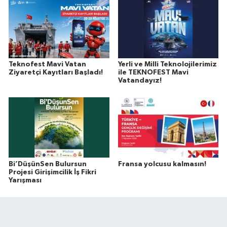
Teknofest Mavi Vatan
Yerli ve Milli Teknolojilerimiz
Ziyaretçi Kayıtları Başladı!
ile TEKNOFEST Mavi
Vatandayız!
Bi’DüşünSen Bulursun
Fransa yolcusu kalmasın!
Projesi Girişimcilik İş Fikri
Yarışması