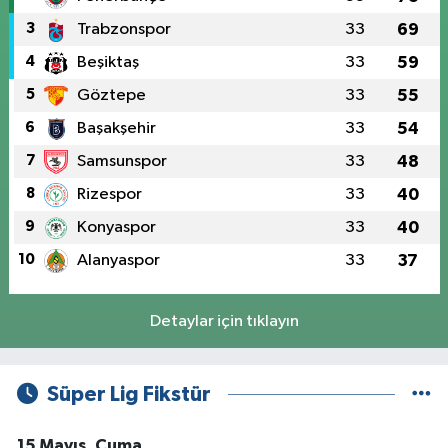
3
Trabzonspor
33
69
4
Beşiktaş
33
59
5
Göztepe
33
55
6
Başakşehir
33
54
7
Samsunspor
33
48
8
Rizespor
33
40
9
Konyaspor
33
40
10
Alanyaspor
33
37
Detaylar için tıklayın
Süper Lig Fikstür
15 Mayıs, Cuma