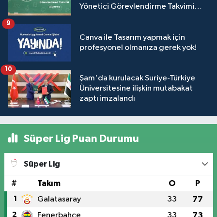
Yönetici Görevlendirme Takvimi
(Güncel)
9
Canva ile Tasarım yapmak için
profesyonel olmanıza gerek yok!
10
Şam'da kurulacak Suriye-Türkiye
Üniversitesine ilişkin mutabakat
zaptı imzalandı
Süper Lig Puan Durumu
Süper Lig
#
Takım
O
P
1
Galatasaray
33
77
2
Fenerbahçe
33
73