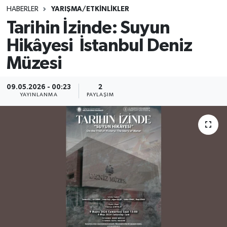
HABERLER
YARIŞMA/ETKİNLİKLER
SINAVLAR
AKADEMİK/BİLİM
Tarihin İzinde: Suyun
Hikâyesi İstanbul Deniz
YARIŞMA/ETKİNLİKLER
MEVZUAT/KARARLAR
Müzesi
ANKET
09.05.2026 - 00:23
2
YAYINLANMA
PAYLAŞIM