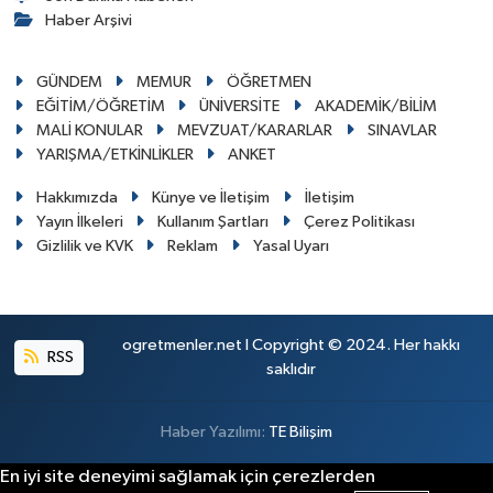
Haber Arşivi
GÜNDEM
MEMUR
ÖĞRETMEN
EĞİTİM/ÖĞRETİM
ÜNİVERSİTE
AKADEMİK/BİLİM
MALİ KONULAR
MEVZUAT/KARARLAR
SINAVLAR
YARIŞMA/ETKİNLİKLER
ANKET
Hakkımızda
Künye ve İletişim
İletişim
Yayın İlkeleri
Kullanım Şartları
Çerez Politikası
Gizlilik ve KVK
Reklam
Yasal Uyarı
ogretmenler.net I Copyright © 2024. Her hakkı
RSS
saklıdır
Haber Yazılımı:
TE Bilişim
En iyi site deneyimi sağlamak için çerezlerden