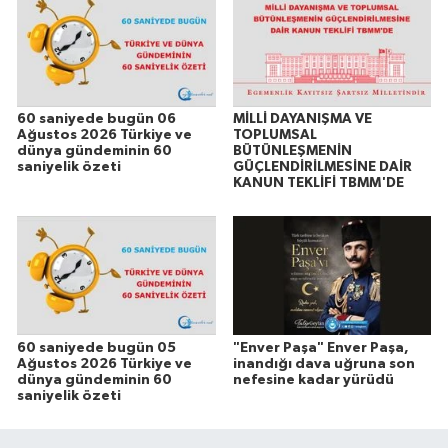
60 saniyede bugün 06
MİLLİ DAYANIŞMA VE
Ağustos 2026 Türkiye ve
TOPLUMSAL
dünya gündeminin 60
BÜTÜNLEŞMENİN
saniyelik özeti
GÜÇLENDİRİLMESİNE DAİR
KANUN TEKLİFİ TBMM'DE
60 saniyede bugün 05
"Enver Paşa" Enver Paşa,
Ağustos 2026 Türkiye ve
inandığı dava uğruna son
dünya gündeminin 60
nefesine kadar yürüdü
saniyelik özeti