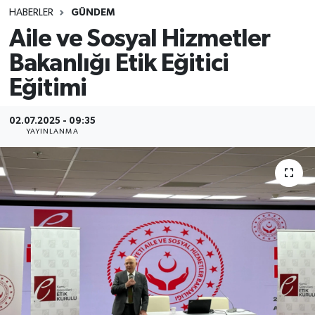
HABERLER
GÜNDEM
SINAVLAR
AKADEMİK/BİLİM
Aile ve Sosyal Hizmetler
Bakanlığı Etik Eğitici
YARIŞMA/ETKİNLİKLER
MEVZUAT/KARARLAR
Eğitimi
ANKET
02.07.2025 - 09:35
YAYINLANMA