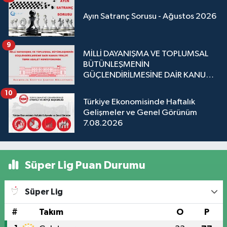
Ayın Satranç Sorusu - Ağustos 2026
9
MİLLİ DAYANIŞMA VE TOPLUMSAL
BÜTÜNLEŞMENİN
GÜÇLENDİRİLMESİNE DAİR KANUN
TEKLİFİ TBMM ADALET
10
KOMİSYONUNDA
Türkiye Ekonomisinde Haftalık
Gelişmeler ve Genel Görünüm
7.08.2026
Süper Lig Puan Durumu
Süper Lig
#
Takım
O
P