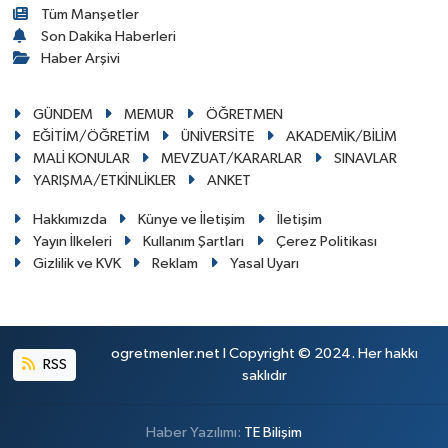
Tüm Manşetler
Son Dakika Haberleri
Haber Arşivi
GÜNDEM
MEMUR
ÖĞRETMEN
EĞİTİM/ÖĞRETİM
ÜNİVERSİTE
AKADEMİK/BİLİM
MALİ KONULAR
MEVZUAT/KARARLAR
SINAVLAR
YARIŞMA/ETKİNLİKLER
ANKET
Hakkımızda
Künye ve İletişim
İletişim
Yayın İlkeleri
Kullanım Şartları
Çerez Politikası
Gizlilik ve KVK
Reklam
Yasal Uyarı
ogretmenler.net I Copyright © 2024. Her hakkı
RSS
saklıdır
Haber Yazılımı:
TE Bilişim