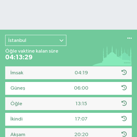
İstanbul
Öğle vaktine kalan süre
04:13:29
İmsak
04:19
Güneş
06:00
Öğle
13:15
İkindi
17:07
Akşam
20:20