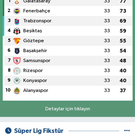
1
Galatasaray
33
77
2
Fenerbahçe
33
73
3
Trabzonspor
33
69
4
Beşiktaş
33
59
5
Göztepe
33
55
6
Başakşehir
33
54
7
Samsunspor
33
48
8
Rizespor
33
40
9
Konyaspor
33
40
10
Alanyaspor
33
37
Detaylar için tıklayın
Süper Lig Fikstür