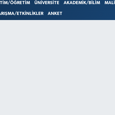
EURO
İTİM/ÖĞRETİM
ÜNİVERSİTE
AKADEMİK/BİLİM
MAL
53,386
STERLİN
ARIŞMA/ETKİNLİKLER
ANKET
61,603
G.ALTIN
6862,0
BİST10
14.598