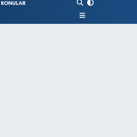
İ KONULAR
90
%0.19
80
%0.18
9000
%0.19
0
,00
%0