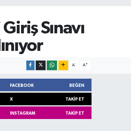
Giriş Sınavı
ınıyor
-
+
A
A
FACEBOOK
BEĞEN
X
TAKIP ET
INSTAGRAM
TAKIP ET