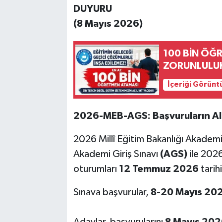
DUYURU
(8 Mayıs 2026)
100 BİN ÖĞ
ZORUNLULU
İçeriği Görünt
2026-MEB-AGS: Başvuruların Al
2026 Millî Eğitim Bakanlığı Akademi 
Akademi Giriş Sınavı
(AGS)
ile 2026
oturumları
12 Temmuz 2026
tarih
Sınava başvurular,
8-20 Mayıs 20