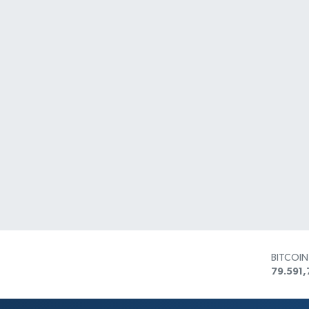
BITCOI
79.591,
DOLAR
45,436