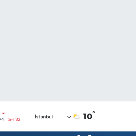
N
°
10
İstanbul
74
%-1.82
20
%0.02