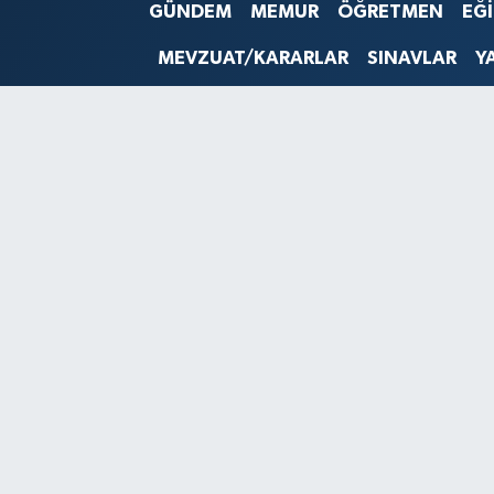
GÜNDEM
MEMUR
ÖĞRETMEN
EĞ
SINAVLAR
AKADEMİK/BİLİM
MEVZUAT/KARARLAR
SINAVLAR
Y
YARIŞMA/ETKİNLİKLER
MEVZUAT/KARARLAR
ANKET