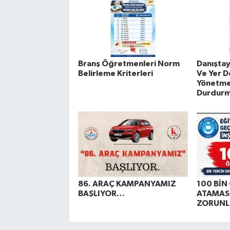
Branş Öğretmenleri Norm
Danışta
Belirleme Kriterleri
Ve Yer D
Yönetmel
Durdur
86. ARAÇ KAMPANYAMIZ
100 Bİ
BAŞLIYOR…
ATAMASI
ZORUNL