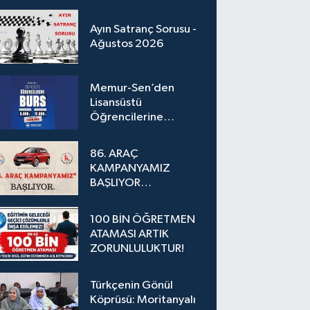
Ayın Satranç Sorusu -
Ağustos 2026
Memur-Sen’den
Lisansüstü
Öğrencilerine
Karşılıksız Burs
Desteği
86. ARAÇ
KAMPANYAMIZ
BAŞLIYOR…
100 BİN ÖĞRETMEN
ATAMASI ARTIK
ZORUNLULUKTUR!
Türkçenin Gönül
Köprüsü: Moritanyalı