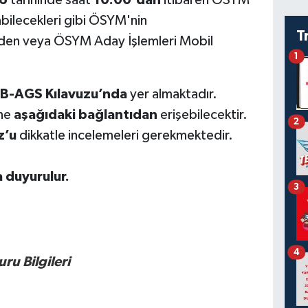
26
tarihinde saat
10.00'dan
itibaren ÖSYM
abilecekleri gibi ÖSYM'nin
T
den veya ÖSYM Aday İşlemleri Mobil
1
.
B-AGS
Kılavuzu’nda
yer almaktadır.
ine
aşağıdaki bağlantıdan
erişebilecektir.
2
z
’u
dikkatle incelemeleri gerekmektedir.
 duyurulur.
3
4
u Bilgileri