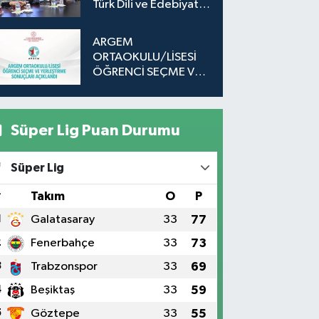
Türk Dili ve Edebiyatı
Öğrencileri
ARGEM
ORTAOKULU/LİSESİ
ÖĞRENCİ SEÇME VE
YERLEŞTİRME
SONUÇLARI
AÇIKLANDI
Süper Lig Puan Durumu
Süper Lig
#
Takım
O
P
1
Galatasaray
33
77
2
Fenerbahçe
33
73
3
Trabzonspor
33
69
4
Beşiktaş
33
59
5
Göztepe
33
55