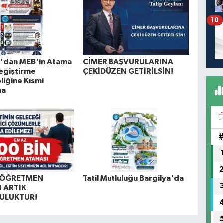
10
y'dan MEB'in Atama
CİMER BAŞVURULARINA
eğiştirme
ÇEKİDÜZEN GETİRİLSİN!
iğine Kısmi
ma
N ÖĞRETMEN
Tatil Mutluluğu Bargilya'da
 ARTIK
ULUKTUR!